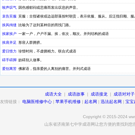
唉声叹气
因伤感郁闷或悲痛而发出叹息的声音。
哀告宾服
宾服：古指诸侯或边远部落按时朝贡，表示依服、服从。后泛指归顺、服
挨风缉缝
比喻为了达到某种目的而找门路。
挨家挨户
一家一户，户户不漏。挨，依次，顺次。并列结构的成语
挨肩并足
形容人群拥挤。
爱日惜力
珍惜时间，不虚掷精力。联合式成语
碍手碍脚
妨碍别人做事。
爱别离苦
佛家语，指亲爱的人离别的痛苦。并列式成语
成语大全
|
成语故事
|
成语接龙
|
成语对对子
友情链接：
电脑医维修中心
|
苹果手机维修
|
起名网
|
迅法起名网
|
宝宝
Copyright © 2015-2024 www
山东省济南第七中学成语网让您方便的查找到您