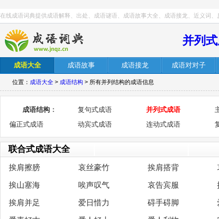
在线成语词典提供成语解释、出处、成语谜语、成语故事大全、成语接龙、近义词、
并列式
成语大全
成语故事
成语接龙
成语对对子
位置：
成语大全
>
成语结构
> 所有并列结构的成语信息
成语结构
：
复句式成语
并列式成语
偏正式成语
动宾式成语
连动式成语
联合式成语大全
挨肩擦膀
哀丝豪竹
挨肩搭背
挨山塞海
唉声叹气
哀告宾服
挨肩并足
爱日惜力
碍手碍脚