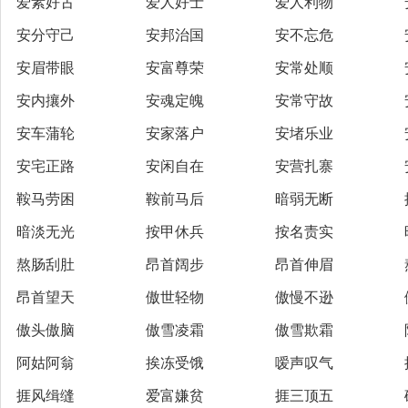
爱素好古
爱人好士
爱人利物
安分守己
安邦治国
安不忘危
安眉带眼
安富尊荣
安常处顺
安内攘外
安魂定魄
安常守故
安车蒲轮
安家落户
安堵乐业
安宅正路
安闲自在
安营扎寨
鞍马劳困
鞍前马后
暗弱无断
暗淡无光
按甲休兵
按名责实
熬肠刮肚
昂首阔步
昂首伸眉
昂首望天
傲世轻物
傲慢不逊
傲头傲脑
傲雪凌霜
傲雪欺霜
阿姑阿翁
挨冻受饿
嗳声叹气
捱风缉缝
爱富嫌贫
捱三顶五