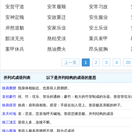
安贫守道
安常履顺
安常习故
安神定魄
安故重迁
安生服业
岸然道貌
安家乐业
安土乐业
黯淡无光
熬枯受淡
案兵束甲
案甲休兵
熬油费火
昂头挺胸
上一页
1
2
3
4
20
并列式成语列表
以下是并列结构的成语的意思
挨肩擦膀
指身体相贴近。也形容人群拥挤。
哀丝豪竹
丝、竹：弦乐、管乐的通称；豪竹：粗大的竹管制成的乐器。形容管弦乐
挨肩搭背
挨肩：肩和肩相靠。搭背：手搭在别人背上。形容极其亲昵的样子。
哀天叫地
哀：悲哀。悲哀地呼天喊地。形容悲痛至极。并列结构的成语
挨三顶五
形容人多，连接不断。
挨山塞海
形容人极多而拥挤不堪。联合式成语