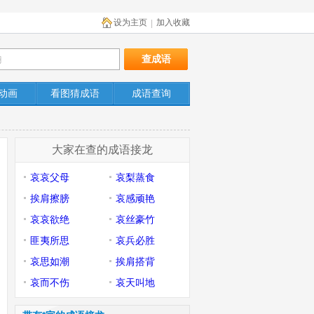
设为主页
加入收藏
|
动画
看图猜成语
成语查询
大家在查的成语接龙
哀哀父母
哀梨蒸食
挨肩擦膀
哀感顽艳
哀哀欲绝
哀丝豪竹
匪夷所思
哀兵必胜
哀思如潮
挨肩搭背
哀而不伤
哀天叫地