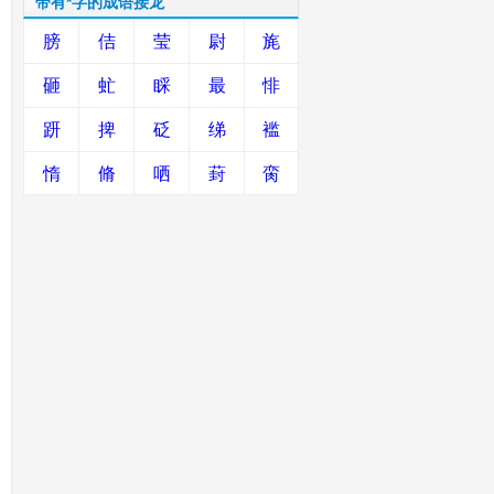
带有*字的成语接龙
膀
佶
莹
尉
旄
砸
虻
睬
最
悱
趼
捭
砭
绨
褴
惰
脩
哂
葑
脔