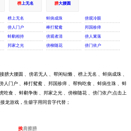
榜
上无名
膀
大腰圆
榜上无名
蚌病成珠
傍观冷眼
傍人门户
棒打鸳鸯
邦国殄瘁
蚌鹬相持
傍观者清
傍人篱落
邦家之光
傍柳随花
傍门依户
膀大腰圆 、傍若无人 、帮闲钻懒 、榜上无名 、蚌病成珠 、
傍人门户 、棒打鸳鸯 、邦国殄瘁 、帮狗吃食 、蚌病生珠 、蚌
虎吃食 、蚌鹬争衡 、邦家之光 、傍柳随花 、傍门依户;点击上
语接龙游戏，生僻字用同音字代替；
挨
肩擦膀