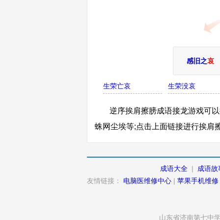
感旧之
哀
生荣亡哀
生荣没哀
逆序挨肩擦膀成语接龙游戏可以接
蛛网尘埃等;点击上面链接进行挨肩
成语大全
|
成语故
友情链接：
电脑医维修中心
|
苹果手机维修
山东省济南第七中