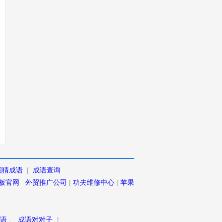
图猜成语
|
成语查询
板官网
外贸推广公司
|
功夫维修中心
|
苹果
语
、
成语对对子
！