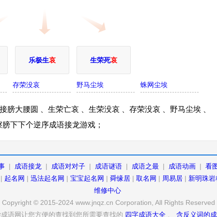
乐极生
哀
生荣死
哀
存荣没哀
野马尘埃
蛛网尘埃
膀大腰圆 、生荣亡哀 、生荣没哀 、存荣没哀 、野马尘埃 、
擦膀下下个逆序成语接龙游戏；
事
|
成语接龙
|
成语对对子
|
成语谜语
|
成语之最
|
成语动画
|
看
|
起名网
|
迅法起名网
|
宝宝起名网
|
舜缘居
|
取名网
|
周易居
|
新明珠岩
维修中心
Copyright © 2015-2024 www.jnqz.cn Corporation, All Rights Reserved
学成语网让您方便的查找到您所需要查找的
四字成语大全
、
含反义词的成