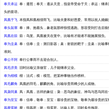
奉天承运
奉：遵照；奉天：遵从天意，指皇帝受命于天；承运：继承
头的套语。
凤凰于飞
本指凤和凰相偕而飞。比喻夫妻和好恩爱。常用以祝人婚姻
奉头鼠窜
奉：捧。抱着头，象老鼠那样惊慌逃跑。形容受到打击后狼
凤凰在笯
笯：鸟笼。凤凰被关在笼中。比喻有才能者不能施展报负。
奉为圭臬
奉：信奉；圭：测日影器；臬：射箭的靶子；圭臬：比喻事
准则。
奉公不阿
奉行公事而不去迎合别人。
凤毛济美
旧时比喻父亲做官，儿子能继承父业。
奉为楷模
楷：法式；模：模范。把某种事物当作榜样。
凤毛麟角
凤凰的羽毛，麒麟的角。比喻珍贵而稀少的人或物。
凤枭同巢
凤：凤凰，吉祥的象征；枭：恶鸟的象征。神鸟与恶鸟同在
奉为至宝
奉：信奉，敬奉；至宝：最珍贵的宝物。敬奉为最珍贵的宝
凤靡鸾吪
靡：指凤死；吪：指鸾死。比喻人死。旧时多作挽辞。