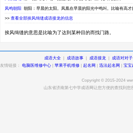
凤鸣朝阳
朝阳：早晨的太阳。凤凰在早晨的阳光中鸣叫。比喻有高才
>>
查看全部挨风缉缝成语接龙的信息
挨风缉缝的意思是比喻为了达到某种目的而找门路。
成语大全
|
成语故事
|
成语接龙
|
成语对对子
友情链接：
电脑医维修中心
|
苹果手机维修
|
起名网
|
迅法起名网
|
宝宝
Copyright © 2015-2024 www
山东省济南第七中学成语网让您方便的查找到您