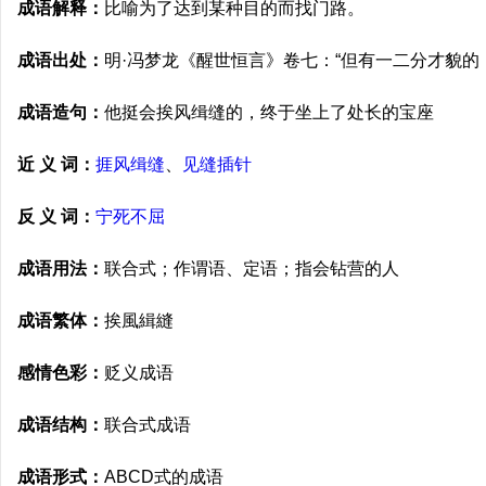
成语解释：
比喻为了达到某种目的而找门路。
成语出处：
明·冯梦龙《醒世恒言》卷七：“但有一二分才貌的
成语造句：
他挺会挨风缉缝的，终于坐上了处长的宝座
近 义 词：
捱风缉缝
、
见缝插针
反 义 词：
宁死不屈
成语用法：
联合式；作谓语、定语；指会钻营的人
成语繁体：
挨風緝縫
感情色彩：
贬义成语
成语结构：
联合式成语
成语形式：
ABCD式的成语