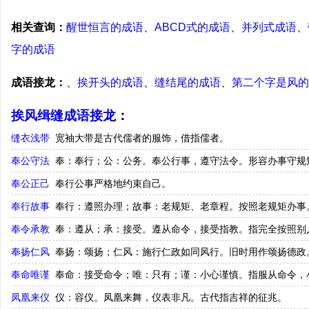
相关查询：
醒世恒言的成语
、
ABCD式的成语
、
并列式成语
、
字的成语
成语接龙：
、
挨开头的成语
、
缝结尾的成语
、
第二个字是风的
挨风缉缝成语接龙
：
缝衣浅带
宽袖大带是古代儒者的服饰，借指儒者。
奉公守法
奉：奉行；公：公务。奉公行事，遵守法令。形容办事守规
奉公正己
奉行公事严格地约束自己。
奉行故事
奉行：遵照办理；故事：老规矩、老章程。按照老规矩办事
奉令承教
奉：遵从；承：接受。遵从命令，接受指教。指完全按照别
奉扬仁风
奉扬：颂扬；仁风：施行仁政如同风行。旧时用作颂扬德政
奉命唯谨
奉命：接受命令；唯：只有；谨：小心谨慎。指服从命令，
凤凰来仪
仪：容仪。凤凰来舞，仪表非凡。古代指吉祥的征兆。