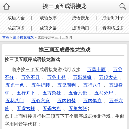
挨三顶五成语接龙
成语大全
成语故事
成语接龙
成语对对子
成语谜语
成语之最
成语动画
看图猜成语
首页
>
成语接龙游戏
> 成语接龙挨三顶五查询
挨三顶五成语接龙游戏
挨三顶五顺序成语接龙游戏
顺序挨三顶五成语接龙游戏可以接 、
五风十雨
、
五谷
不分
、
五谷不升
、
五谷丰登
、
五彩缤纷
、
五羖大夫
、
五光十色
、
五斗折腰
、
五鬼闹判
、
五行八作
、
五短身
材
、
五行并下
、
五方杂处
、
五合六聚
、
五马分尸
、
五花八门
、
五心六意
、
五内如焚
、
五内俱崩
、
五脊六
兽
、
五虚六耗
、
五雀六燕
、
五角六张
;
点击上面链接进行挨三顶五下下个顺序成语接龙游戏，生僻
字用同音字代替；