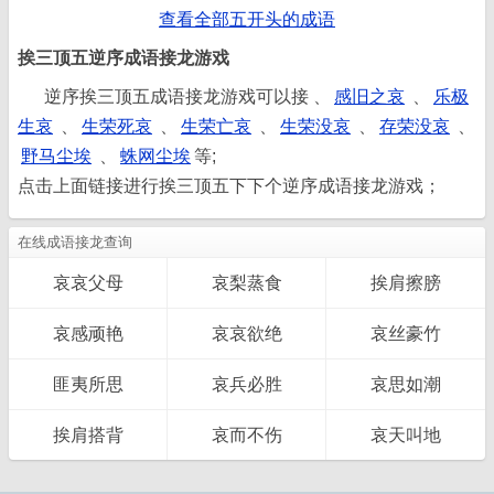
查看全部五开头的成语
挨三顶五逆序成语接龙游戏
逆序挨三顶五成语接龙游戏可以接 、
感旧之哀
、
乐极
生哀
、
生荣死哀
、
生荣亡哀
、
生荣没哀
、
存荣没哀
、
野马尘埃
、
蛛网尘埃
等;
点击上面链接进行挨三顶五下下个逆序成语接龙游戏；
在线成语接龙查询
哀哀父母
哀梨蒸食
挨肩擦膀
哀感顽艳
哀哀欲绝
哀丝豪竹
匪夷所思
哀兵必胜
哀思如潮
挨肩搭背
哀而不伤
哀天叫地