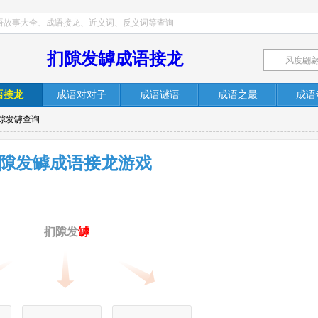
语故事大全、成语接龙、近义词、反义词等查询
扪隙发罅成语接龙
语接龙
成语对对子
成语谜语
成语之最
成语
扪隙发罅查询
隙发罅成语接龙游戏
扪隙发
罅