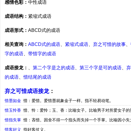
感情色彩：
中性成语
成语结构：
紧缩式成语
成语形式：
ABCD式的成语
相关查询：
ABCD式的成语
、
紧缩式成语
、
弃之可惜的故事
、
字的成语
、
带惜字的成语
成语接龙：
、
第二个字是之的成语
、
第三个字是可的成语
、
弃
的成语
、
惜结尾的成语
弃之可惜成语接龙
：
惜墨如金
惜：爱惜。爱惜墨就象金子一样。指不轻易动笔。
惜玉怜香
惜、怜：爱怜；玉、香：比喻女子。比喻男子对所爱女子的
惜指失掌
惜：吝惜。因舍不得一个指头而失掉一个手掌。比喻因小失
惜客好义
指好客仗义。