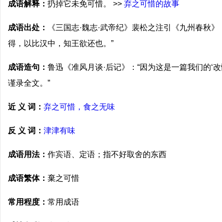
成语解释：
扔掉它未免可惜。 >>
弃之可惜的故事
成语出处：
《三国志·魏志·武帝纪》裴松之注引《九州春秋》
得，以比汉中，知王欲还也。”
成语造句：
鲁迅《准风月谈·后记》：“因为这是一篇我们的‘
谨录全文。”
近 义 词：
弃之可惜，食之无味
反 义 词：
津津有味
成语用法：
作宾语、定语；指不好取舍的东西
成语繁体：
棄之可惜
常用程度：
常用成语