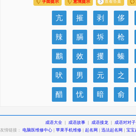
字面提示
意境提示
查看答案
亢
摧
剥
侈
辣
膈
坼
枪
鸝
效
攫
螓
吠
男
元
之
醋
忧
暗
俞
成语大全
|
成语故事
|
成语接龙
|
成语对对子
友情链接：
电脑医维修中心
|
苹果手机维修
|
起名网
|
迅法起名网
|
宝宝